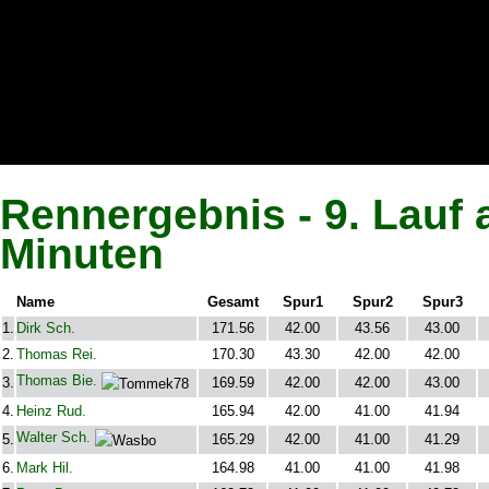
Rennergebnis - 9. Lauf 
Minuten
Name
Gesamt
Spur1
Spur2
Spur3
1.
Dirk Sch.
171.56
42.00
43.56
43.00
2.
Thomas Rei.
170.30
43.30
42.00
42.00
Thomas Bie.
3.
169.59
42.00
42.00
43.00
4.
Heinz Rud.
165.94
42.00
41.00
41.94
Walter Sch.
5.
165.29
42.00
41.00
41.29
6.
Mark Hil.
164.98
41.00
41.00
41.98