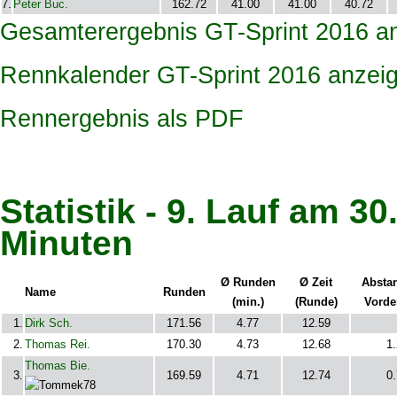
7.
Peter Buc.
162.72
41.00
41.00
40.72
Gesamterergebnis GT-Sprint 2016 a
Rennkalender GT-Sprint 2016 anzei
Rennergebnis als PDF
Statistik - 9. Lauf am 30
Minuten
Ø Runden
Ø Zeit
Absta
Name
Runden
(min.)
(Runde)
Vord
1.
Dirk Sch.
171.56
4.77
12.59
2.
Thomas Rei.
170.30
4.73
12.68
1
Thomas Bie.
3.
169.59
4.71
12.74
0